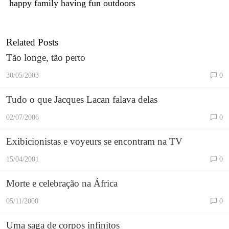
happy family having fun outdoors
Related Posts
Tão longe, tão perto
30/05/2003
0
Tudo o que Jacques Lacan falava delas
02/07/2006
0
Exibicionistas e voyeurs se encontram na TV
15/04/2001
0
Morte e celebração na África
05/11/2000
0
Uma saga de corpos infinitos